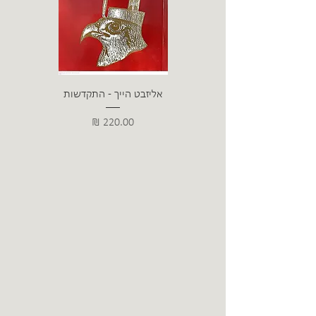
אליזבט הייך - התקדשות
הרב ש. 
מחיר