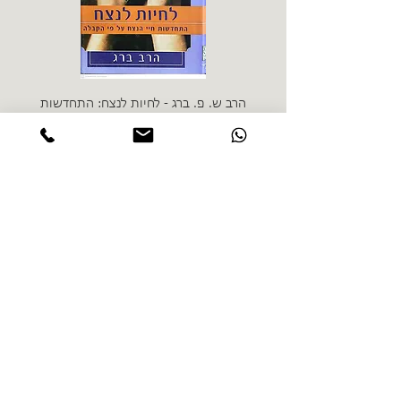
הרב ש. פ. ברג - לחיות לנצח: התחדשות
ניצה 
חיי הנצח על פי הקבלה
מחיר