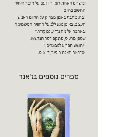
וכישרונו האחד. רומן רווי זעם על הדבר היחיד
החשוב בחיים.
"ברג כותבת באופן מצחיק על הקיום האנושי
העצוב, באופן נוגע ללב על ההוויה המשמימה
ובאהבה אלימה נגד עולם קודר."
שטפן מרטוס, פרנקפורטר רונדשאו.
"יהושע הפרוע למבוגרים."
אנדראה האנה היניגר, די צייט.
ספרים נוספים בז'אנר