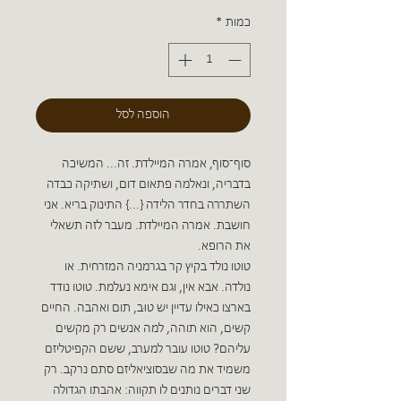
כמות
*
הוספה לסל
סוף־סוף, אמרה המיילדת. זה... המשיכה
בדבריה, ונאלמה פתאום דום, ושתיקה כבדה
השתררה בחדר הלידה {...} התינוק בריא. אני
חושבת. אמרה המיילדת. מעבר לזה תשאלי
את הרופא.
טוטו נולד בקיץ קר בגרמניה המזרחית. או
נולדה. אבא אין, וגם אימא נעלמת. טוטו נודד
בארצו כאילו עדיין יש טוּב, תום ואהבה. החיים
קשים, הוא תוהה, למה אנשים רק מקשים
עליהם? טוטו עובר למערב, ששם הקפיטליזם
משמיד את מה שבסוציאליזם סתם נרקב. רק
שני דברים נותנים לו תקווה: אהבתו הגדולה