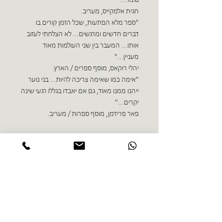
נגמר..."
חגית אלמקייס, מעריב.
"ספר מלא הפתעות, שכל הזמן קורים בו
דברים חדשים ומרגשים... לא הצלחתי לעזוב
אותו... המעבר בין שני העולמות מאוד
מעניין..."
יהלי רוקאס, מוסף ספרים / הארץ.
"אימה כמו שאימה צריכה להיות... בני נוער
ייהנו ממנו מאוד, גם אם יאבדו בגללו רגעי שינה
יקרים..."
פאר פרידמן, מוסף ספרות / מעריב.
ספרים נוספים בז'אנר