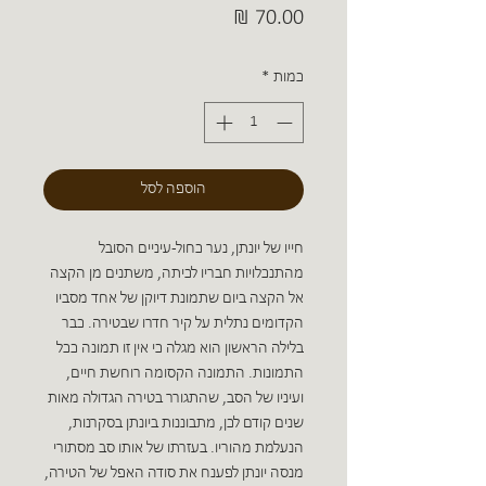
מחיר
כמות
*
הוספה לסל
חייו של יונתן, נער כחול-עיניים הסובל
מהתנכלויות חבריו לכיתה, משתנים מן הקצה
אל הקצה ביום שתמונת דיוקן של אחד מסביו
הקדומים נתלית על קיר חדרו שבטירה. כבר
בלילה הראשון הוא מגלה כי אין זו תמונה ככל
התמונות. התמונה הקסומה רוחשת חיים,
ועיניו של הסב, שהתגורר בטירה הגדולה מאות
שנים קודם לכן, מתבוננות ביונתן בסקרנות,
הנעלמת מהוריו. בעזרתו של אותו סב מסתורי
מנסה יונתן לפענח את סודה האפל של הטירה,