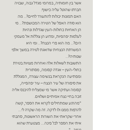
אשר בין חומותיה, במרומי מגדל גבוה, שבויה
חברתו שהוטל עליה כישוף.
האם תמונות יכולות להתעורר לחיים?.. מה
הוא סודה האפל של הטירה המכושפת?.. מי
הן האחיות כחולות-העין שגדלות ונהיות
לעלמות יפהפיות, ומדוע הן צוללות אל מעמקי
הים?.. מה הוא פרי הנצח?.. ומי היא
המשרתת הנצחית שדואגת לטירה במשך אלפי
שנותיה?..
התשובות לשאלות אלה ואחרות מצויות בטירת
כחולי-העין – אגדה קסומה, מסתורית
ומפתיעה הנקראת בנשימה עצורה, המגוללת
את סיפורה של עיר הנצח – עיר יפהפייה,
קסומה ועתיקה אשר מי שמצליח להיכנס אליה
זוכה בחיי נצח אמיתיים ושלווים.
"מהרגע שמתחילים לקרוא את הספר, קשה
להרפות ממנו ולו לדקה. זה מה שקרה לי...
אחרי שקראתי את השורות הראשונות, סחבתי
איתי את הספר לכל פינה... מצטערת שהוא