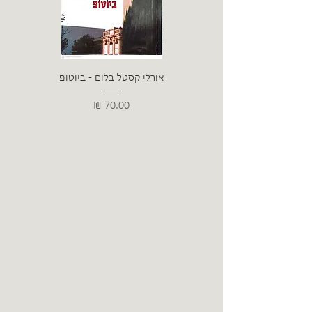
אורלי קסטל בלום - ביוטופ
דייו
מחיר