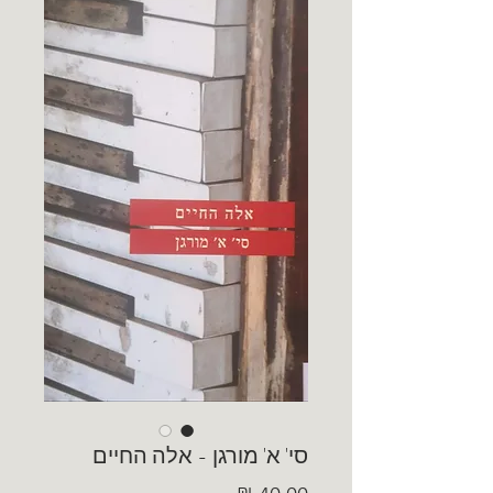
סי' א' מורגן - אלה החיים