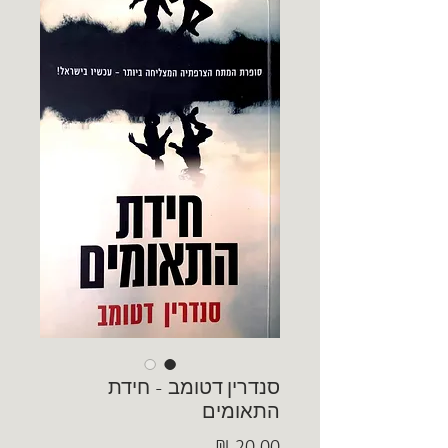
סנדרין דטומב - חידת
התאומים
מחיר