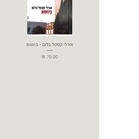
אורלי קסטל בלום - ביוטופ
דייו
מחיר