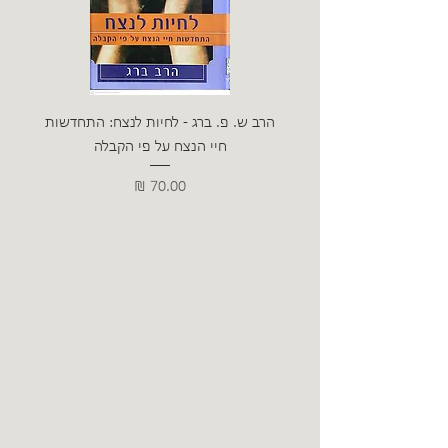
הרב ש. פ. ברג - לחיות לנצח: התחדשות
ניצה 
חיי הנצח על פי הקבלה
מחיר