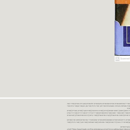
נות ספרים יד שניה ספרים משומשים ספרים חדשים ספרים יד 2 מכירת ספרים יד שניה ספרי יד שניהחיפוש ספרים ספרים ישנים ספרים עתיקים ספרים זולים ספרים במצב חדש ספרים במחירי רצפה
רים במבצע ספרים יד 2 ברמת גן ספרים יד 2 ביבנה יד 2 ספרים ספרי פסיכולוגיה ספריה סוציולוגיה ביוגרפיות ו אוטוביוגרפיות ספרי חינוך ספרי כלכלה ספרי שוק ההון ספרי עיון ספרי פרוזה ספרי
מקרא
ספרי ביטחון] [רומנים] [רומנים רומנטיים] [פרוזה] [ספרות מתורגמת] [ספרות מקור] [ספרים באנגלית] [ספרים
חדשים מהחנות] [ספרים מומלצים] [ספרי בישול] [ספרי עידן חדש] [ספרי עסקים] [ספרי מורשת] [מחזות] [ספרי שירה] [ספרי בריאות] [ספרי תזונה] [ספרי רפואה] [ספרי מתח] [ספרים] [ספרי יד 2[ [יד 2 יד 2[ [מכירת יד 2[ [מכירת יד שנייה]
 [ספרים יד 2[ [ספר] [ספרים יד 2[ [הזמנת ספרים] [יד 2 ספרים] [ספרים בזול] [אתר ספרים] [הזמנת ספרים אונליין] [קניית ספרים אונליין] [ספרי קריאה] [רכישת ספרים אונליין] [חנות ספרים
[ספרים נדירים] [חנות ספרים משומשים] [חיפוש ספרים ישנים] [חנות יד שניה ספרים] [חיפוש ספר] [ספרים]
[חנות ספרים זולים] [ספרים חדשים] [ספרים במחירי רצפה] [ספרים במשלוח חינם] [ספרים במשלוח עד הבית] [ספרים יד 2 ברמת גן] [ספרים יד 2 ביבנה] [יד 2 ספרים] [ספרי פסיכולוגיה] [ספרי סוציולוגיה] [ספרי חינוך] [ספרי כלכלה] [ספרי
 [קניית ספרים]
<a href="https://www.freepik.com/free-photo/group-armed-forces-walking-desert-distance-is