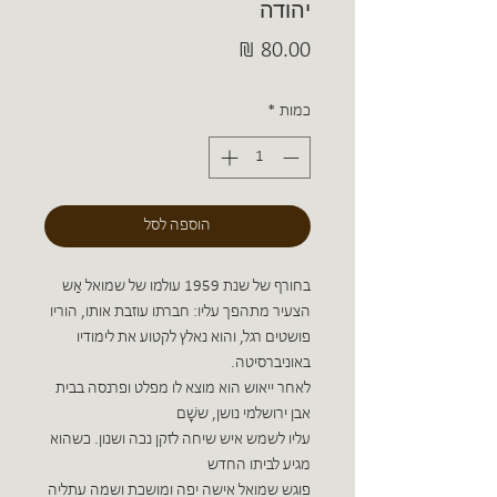
יהודה
מחיר
כמות
*
הוספה לסל
בחורף של שנת 1959 עולמו של שמואל אַש
הצעיר מתהפך עליו: חברתו עוזבת אותו, הוריו
פושטים רגל, והוא נאלץ לקטוע את לימודיו
באוניברסיטה.
לאחר ייאוש הוא מוצא לו מפלט ופרנסה בבית
אבן ירושלמי נושן, ששָׁם
עליו לשמש איש שיחה לזקן נכה ושנון. כשהוא
מגיע לביתו החדש
פוגש שמואל אישה יפה ומושכת ושמה עתליה