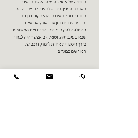
החצויה של אמצע המאה העשרים. סיפור
האהבה העדין והצובט לב אפוף נופים של העיר
החורפית ובאירועים משלהי תקופת בן גוריון.
יחד עם גיבוריו בוחן עוז באומץ את עצם
ההחלטה להקים מדינת יהודים ואת המלחמות
שבאו בעקבותיה, ושואל אם אפשר היה לבחור
בדרך היסטורית אחרת לגמרי, דרכם של
המוקעים כבוגדים.
ספרים נוספים בז'אנר