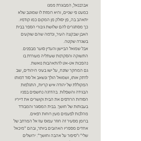
אברבנאל, המבוגרת ממנו
כמעט פי שניים, והיא רומזת לו שמוטב שלא
יתאהב בה, פן יסולק מן המקום כמו קודמיו.
כך מסתגרים להם שלושת גיבורי הספר בבית
האבן שבקצה העיר, ונדמה שהם שוקעים
בשגרה שקטה.
אבל שמואל הביישן והעדין סוער מבפנים.
התשוקה והסקרנות שעתליה מעוררת בו
נהפכות אט-אט להתאהבות נואשת.
גם המחקר שזנח, על ישו בעיני היהודים, שב
לרתק אותו, ושמואל הולך ונשאב אל סוד דמותו
המקוללת של יהודה איש קריות, התגלמות
הבגידה והשפלות. בהדרגה נחשפים בפניו
הסודות הרודפים את הבית וקושרים את דייריו
בעבותות של חושך. בבית המסוגר והמבודד
מהלכות לפעמים מעין רוחות רפאים.
ברומן מסעיר זה חוזר עמוס עוז אל המרחב של
אחדים מספריו האהובים ביותר, ובהם "מיכאל
שלי" ו"סיפור על אהבה וחושך": ירושלים