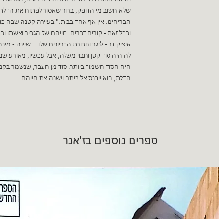
שלא חשוב מי הדופק, ברור שאסור לפתוח את הדלת,
הבריחים. אין אף אחד בבית." בעיירה קטנה שבה כו
ובכל זאת - קורים דברים. חייהם של הגביר ואשתו ו
איציק דר - לנגר וחבורת הבריונים שלו... שיינה - מ
לה היה סוד קטן וחבוי משלה, אבל עכשיו, מאורע 
היה הסוד השמור ביותר. סוד מן העבר, שנשמר בק
הדלת, הוא ייכנס אל ביתם וישנה את חייהם.
ספרים נוספים בז'אנר