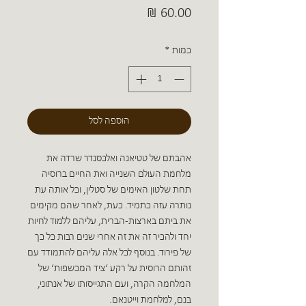
מחיר
כמות
*
הוספה לסל
אהבתם של טטיאנה ואלכסנדר שרדה את
מלחמת העולם השנייה ואת החיים ברוסיה
תחת שלטון האימים של סטלין, וכל אותה עת
נותרה עזה כתמיד. כעת, לאחר שהם מקימים
את ביתם בארצות-הברית, עליהם ללמוד לחיות
יחד ולהכיר זה את זה אחרי שנים רבות כל כך
של פירוד. בנוסף לכל אלה עליהם להתמודד עם
זהותם הרוסית על רקע ‘ציד המכשפות‘ של
המלחמה הקרה, ועם התגייסותו של אנתוני,
בנם, למלחמת וייטנאם.