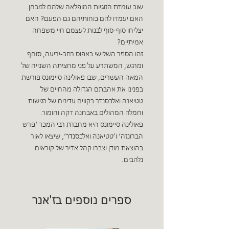
שוב עומדת הזוגיות המופלאה שלהם למבחן.
האם יעמדו להם כוחותיהם גם הפעם? האם
יצליחו סוף-סוף לבנות לעצמם חיי משפחה
אמיתיים?
זהו הספר השלישי באפוס רחב-יריעה, סוחף
ומרגש, המשתרע על פני מחציתה השנייה של
המאה העשרים, שבו פאולינה סיימונס פורשת
בפנינו את אהבתם הגדולה מהחיים של
טטיאנה ואלכסנדר בקווים עדינים של רגישות
וחמלה המהולים באבחנה דקה והומור.
פאולינה סיימונס היא מחברת רבי המכר ‘פרש
הברונזה‘ ו’טטיאנה ואלכסנדר‘, שיצאו לאור
בהוצאת מודן וצברו קהל אדיר של קוראים
נלהבים.
ספרים נוספים בז'אנר