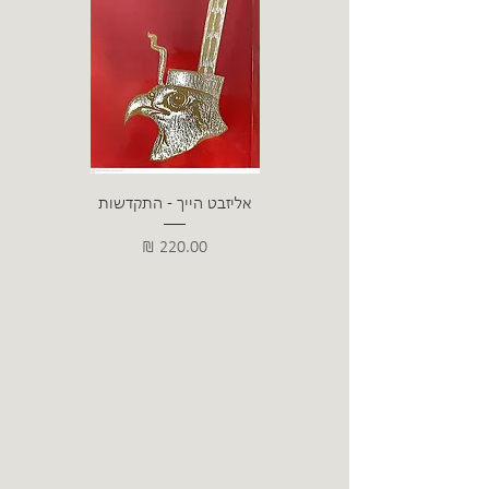
אליזבט הייך - התקדשות
הרב ש. 
מחיר