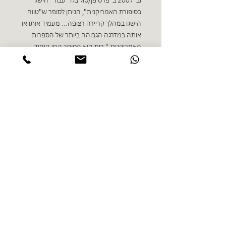
וב־2007 ב"פרס פן/סול בלו" עבור "הישג
בסיפורת האמריקנית", הניתן לסופר ש"טווח
הישגו במהלך קריירה רצופה... מעמיד אותו או
אותה במדרגה הגבוהה ביותר של הספרות
האמריקנית." רות הוא הסופר החי היחיד
שיצירותיו ראו אור במהדורה שלמה ומקפת של
"הספרייה של אמריקה". הכרך האחרון מבין
השמונה עתיד לראות אור ב־2013.
ספרים נוספים בז'אנר