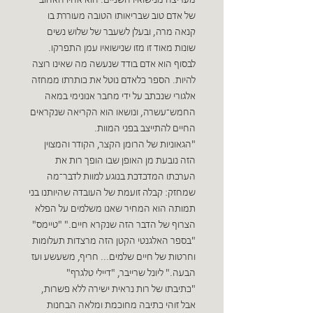
מעריצה מנישואיו השניים. הוא אחיו האהוב
של אדם טוב שבריאותו הטובה מעוררת בו
קנאה מרה, ובעלן לשעבר של שלוש נשים
שונות מאוד זו מזו שנישואיו עמן התפרקו.
לבסוף הוא אדם בודד שנעשה מה שאינו רוצה
להיות. הספר כלאדם נוטל את כותרתו ממחזה
אלגורי שנכתב על ידי מחבר אנונימי במאה
החמש־עשרה, ונושאו הוא הקריאה שנקראים
החיים להתייצב בפני המוות.
"הגאוניות של הרומן הקצר, הקודר והמצוין
הזה נובעת מן האופן שבו הופך רות את
הערכתו המדכדכת בנוגע למוות לדבר־מה
שמחזק: קבלה זועמת של העובדה שהיותנו בני
תמותה הוא המחיר שאנו משלמים על הפלא
הצרוף של הדבר הזה שנקרא חיים." "טיימס"
"בספר האלגנטי הקטן הזה מרצדות תעלומות
וחרטות של חיים שלמים... חריף, משעשע ועז
הבעה." ליונל שרייבר, "דיילי טלגרף"
"כתיבתו של רות נראית ישירה ללא פשרות,
אבל זוהי כתיבה מחוכמת ומלאה הבחנות