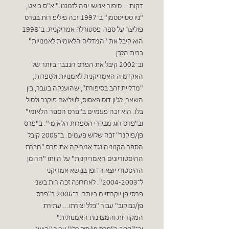
דקות... סיפור אנושי יפה לזמננו." א"ס בּיאט,
"ניו סטייטסמן" ב־1997 זכה פיליפ רות בפרס
פוליצר על ספרו פסטורלה אמריקנית. ב־1998
הוא קיבל את "המדליה הלאומית לאמנויות"
בבית הלבן
וב־2002 קיבל את הפרס הנכבד ביותר של
האקדמיה האמריקנית לאמנויות ולספרות,
"מדליית זהב בסיפורת", שהוענקה בעבר, בין
השאר, לג'ון דוס פּאסוס, לוויליאם פוקנר ולסול
בלו. הוא זכה פעמיים ב"פרס הספר הלאומי"
וב"פרס חוג מבקרי הספרות הלאומי". ב"פרס
פן/פוקנר" זכה שלוש פעמים. ב־2005 קיבל
הספר הקנוניה נגד אמריקה את פרס "חברת
ההיסטוריונים האמריקנית" על היותו "הרומן
ההיסטורי יוצא הדופן בנושא אמריקני
ל־2004-2003". לאחרונה זכה רות בשני
פרסי פן יוקרתיים ביותר: ב־2006 ב"פרס
פן/נבוקוב" עבור "כלל יצירתו... עתירת
המקוריות והמצוינות האמנותית"