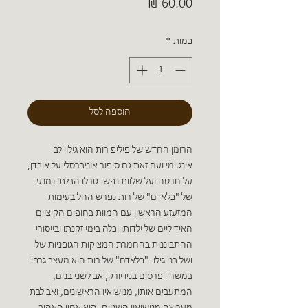
מחיר
כמות
*
הוספה לסל
הרומן החדש של פיליפ רות הוא גילוי לב
אינטימי ועם זאת גם סיפור אוניברסלי על אובדן,
על חרטה ועל שלוות נפש. גורלו הבלתי נמנע
של "כלאדם" של רות נפרש החל בעימות
המזעזע הראשון עם המוות בחופים הקיציים
האידיליים של ילדותו וכלה בימי זקנתו ובייסורי
ההתבוננות בהחמרת המצוקות הגופניות שלו
ושל בני גילו. "כלאדם" של רות הוא מעצב גרפי
במשרד פרסום בניו יורק, אב לשני בנים,
המתעבים אותו, מנישואיו הראשונים, ואב לבת