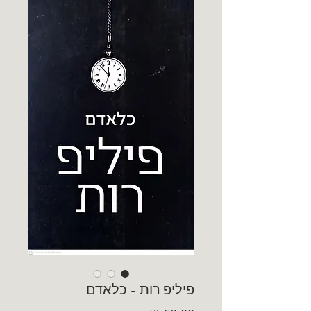
פיליפ רות - כלאדם