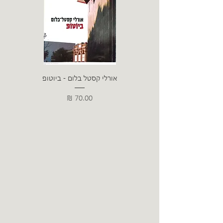
אורלי קסטל בלום - ביוטופ
דייו
מחיר