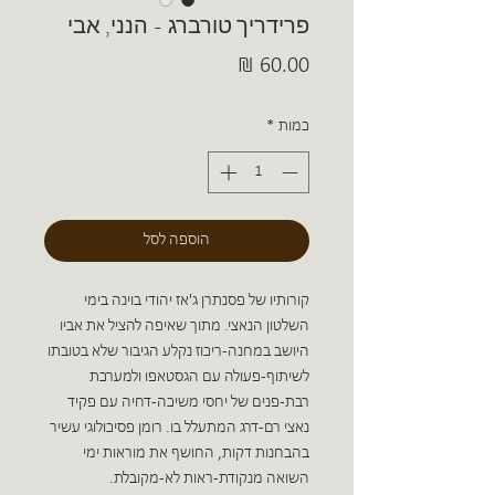
פרידריך טורברג - הנני, אבי
מחיר
כמות
*
הוספה לסל
קורותיו של פסנתרן ג'אז יהודי בוינה בימי
השלטון הנאצי. מתוך שאיפה להציל את אביו
היושב במחנה-ריכוז נקלע הגיבור שלא בטובתו
לשיתוף-פעולה עם הגסטאפו ולמערכת
רבת-פנים של יחסי משיכה-דחיה עם פקיד
נאצי רם-דרג המתעלל בו. רומן פסיכולוגי עשיר
בהבחנות דקות, החושף את מוראות ימי
השואה מנקודת-ראות לא-מקובלת.