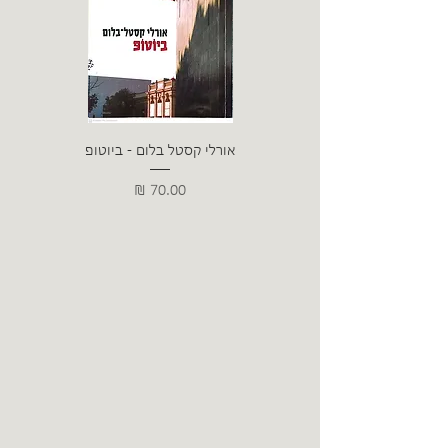
אורלי קסטל בלום - ביוטופ
דייו
מחיר