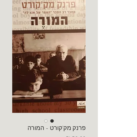
פרנק מק'קורט - המורה