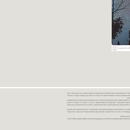
נות ספרים יד שניה ספרים משומשים ספרים חדשים ספרים יד 2 מכירת ספרים יד שניה ספרי יד שניהחיפוש ספרים ספרים ישנים ספרים עתיקים ספרים זולים ספרים במצב חדש ספרים במחירי רצפה
רים במבצע ספרים יד 2 ברמת גן ספרים יד 2 ביבנה יד 2 ספרים ספרי פסיכולוגיה ספריה סוציולוגיה ביוגרפיות ו אוטוביוגרפיות ספרי חינוך ספרי כלכלה ספרי שוק ההון ספרי עיון ספרי פרוזה ספרי
מקרא
ספרי ביטחון] [רומנים] [רומנים רומנטיים] [פרוזה] [ספרות מתורגמת] [ספרות מקור] [ספרים באנגלית] [ספרים
חדשים מהחנות] [ספרים מומלצים] [ספרי בישול] [ספרי עידן חדש] [ספרי עסקים] [ספרי מורשת] [מחזות] [ספרי שירה] [ספרי בריאות] [ספרי תזונה] [ספרי רפואה] [ספרי מתח] [ספרים] [ספרי יד 2[ [יד 2 יד 2[ [מכירת יד 2[ [מכירת יד שנייה]
 [ספרים יד 2[ [ספר] [ספרים יד 2[ [הזמנת ספרים] [יד 2 ספרים] [ספרים בזול] [אתר ספרים] [הזמנת ספרים אונליין] [קניית ספרים אונליין] [ספרי קריאה] [רכישת ספרים אונליין] [חנות ספרים
[ספרים נדירים] [חנות ספרים משומשים] [חיפוש ספרים ישנים] [חנות יד שניה ספרים] [חיפוש ספר] [ספרים]
[חנות ספרים זולים] [ספרים חדשים] [ספרים במחירי רצפה] [ספרים במשלוח חינם] [ספרים במשלוח עד הבית] [ספרים יד 2 ברמת גן] [ספרים יד 2 ביבנה] [יד 2 ספרים] [ספרי פסיכולוגיה] [ספרי סוציולוגיה] [ספרי חינוך] [ספרי כלכלה] [ספרי
 [קניית ספרים]
<a href="https://www.freepik.com/free-photo/group-armed-forces-walking-desert-distance-is