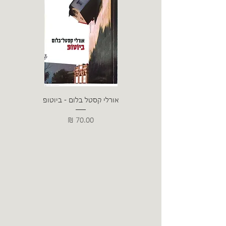
אורלי קסטל בלום - ביוטופ
דייו
מחיר