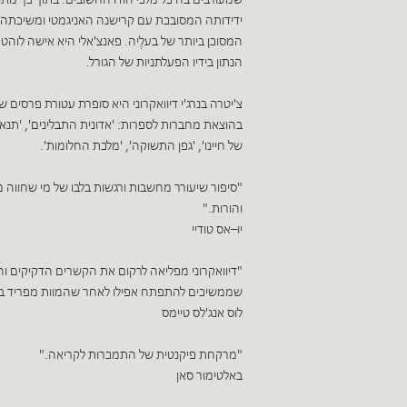
שמעורבים בה כל מלכי הודו החשובים. בתוך כך מ
ידידותה המסובכת עם קרישנה האניגמטי ומשיכתה 
המסוכן ביותר של בעלֶיה. פאנצ'אלי היא אישה לוה
הנתון בידיו הפעלתניות של הגורל.
צ'יטרה בנרג'י דיוואקרוני היא סופרת עטורת פרסים 
בהוצאת מחברות לספרות: 'אדונית התבלינים', 'תנאי נ
של חיינו', 'גפן התשוקה', 'מלכת החלומות'.
"סיפור שיעורר מחשבות ורגשות בלבו של מי שחווה 
והורות."
יו–אס טודיי
"דיוואקרוני מפליאה לרקום את הקשרים הדקיקים והח
שממשיכים להתפתח אפילו לאחר שהמוות מפריד בינ
לוס אנג'לס טיימס
"מרקחת פיקנטית של התמכרות לקריאה."
באלטימור סאן