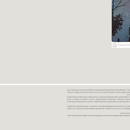
נות ספרים יד שניה ספרים משומשים ספרים חדשים ספרים יד 2 מכירת ספרים יד שניה ספרי יד שניהחיפוש ספרים ספרים ישנים ספרים עתיקים ספרים זולים ספרים במצב חדש ספרים במחירי רצפה
רים במבצע ספרים יד 2 ברמת גן ספרים יד 2 ביבנה יד 2 ספרים ספרי פסיכולוגיה ספריה סוציולוגיה ביוגרפיות ו אוטוביוגרפיות ספרי חינוך ספרי כלכלה ספרי שוק ההון ספרי עיון ספרי פרוזה ספרי
מקרא
ספרי ביטחון] [רומנים] [רומנים רומנטיים] [פרוזה] [ספרות מתורגמת] [ספרות מקור] [ספרים באנגלית] [ספרים
חדשים מהחנות] [ספרים מומלצים] [ספרי בישול] [ספרי עידן חדש] [ספרי עסקים] [ספרי מורשת] [מחזות] [ספרי שירה] [ספרי בריאות] [ספרי תזונה] [ספרי רפואה] [ספרי מתח] [ספרים] [ספרי יד 2[ [יד 2 יד 2[ [מכירת יד 2[ [מכירת יד שנייה]
 [ספרים יד 2[ [ספר] [ספרים יד 2[ [הזמנת ספרים] [יד 2 ספרים] [ספרים בזול] [אתר ספרים] [הזמנת ספרים אונליין] [קניית ספרים אונליין] [ספרי קריאה] [רכישת ספרים אונליין] [חנות ספרים
[ספרים נדירים] [חנות ספרים משומשים] [חיפוש ספרים ישנים] [חנות יד שניה ספרים] [חיפוש ספר] [ספרים]
[חנות ספרים זולים] [ספרים חדשים] [ספרים במחירי רצפה] [ספרים במשלוח חינם] [ספרים במשלוח עד הבית] [ספרים יד 2 ברמת גן] [ספרים יד 2 ביבנה] [יד 2 ספרים] [ספרי פסיכולוגיה] [ספרי סוציולוגיה] [ספרי חינוך] [ספרי כלכלה] [ספרי
 [קניית ספרים]
<a href="https://www.freepik.com/free-photo/group-armed-forces-walking-desert-distance-is