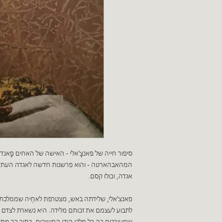
סיפור חייה של פּאנצָ'אלי - האישה של האחים פָּאנ
המהאבהארטה - והוא פרשנות חדשה לאגדה העתיקה,
אגדה, וכולו קסם.
פאנצ'אלי, שלידתה באש, מצטרפת לאחֶיה שממלכת 
לתבוע לעצמם את זכותם מלידה. היא נשארת לצדם ב