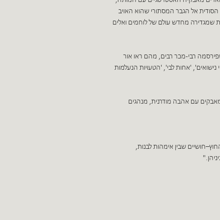
תוארים מאבקיה האסטרטגיים עם חמותה,
הסודית אל הגבר המסתורי שהוא האויב
טת שמגדירה מחדש עולם של לוחמים ואלים
שפירסמה רבי-מכר רבים, מהם ראו אור
ישואים', 'אחות לבי', 'הטעויות הנעלמות
מאבקים עם אהבה מודרנית, מנהגים
וץ–חושיים שבין אימהות לבנות,
יהן."