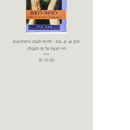
הרב ש. פ. ברג - לחיות לנצח: התחדשות
ניצה 
חיי הנצח על פי הקבלה
מחיר