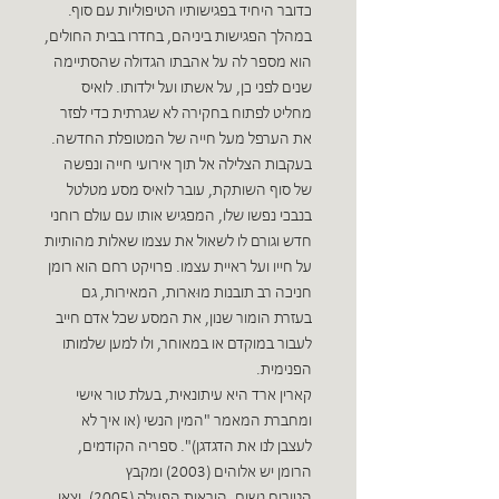
כדובר היחיד בפגישותיו הטיפוליות עם סוף.
במהלך הפגישות ביניהם, בחדרו בבית החולים,
הוא מספר לה על אהבתו הגדולה שהסתיימה
שנים לפני כן, על אשתו ועל ילדותו. לואיס
מחליט לפתוח בחקירה לא שגרתית כדי לפזר
את הערפל מעל חייה של המטופלת החדשה.
בעקבות הצלילה אל תוך אירועי חייה ונפשה
של סוף השותקת, עובר לואיס מסע מטלטל
בנבכי נפשו שלו, המפגיש אותו עם עולם רוחני
חדש וגורם לו לשאול את עצמו שאלות מהותיות
על חייו ועל ראיית עצמו. פרויקט רחם הוא רומן
חניכה רב תובנות מוּארות, המאירות, גם
בעזרת הומור שנון, את המסע שכל אדם חייב
לעבור במוקדם או במאוחר, ולו למען שלמותו
הפנימית.
קארין ארד היא עיתונאית, בעלת טור אישי
ומחברת המאמר "המין הנשי (או איך לא
לעצבן לנו את הדגדגן)". ספריה הקודמים,
הרומן יש אלוהים (2003) ומקבץ
הטורים נשים, הוראות הפעלה (2005), יצאו