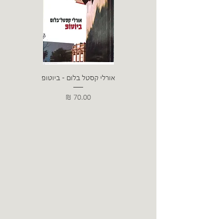
אורלי קסטל בלום - ביוטופ
דייו
מחיר