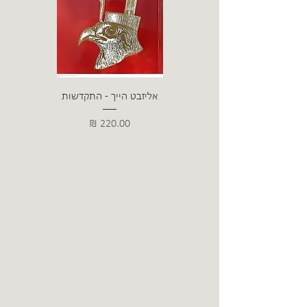
אליזבט הייך - התקדשות
הרב ש. 
מחיר