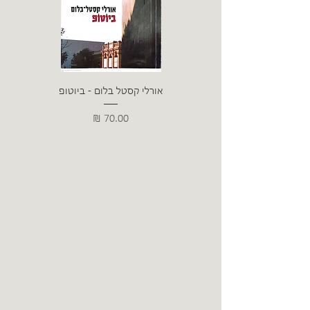
אורלי קסטל בלום - ביוטופ
דייו
מחיר