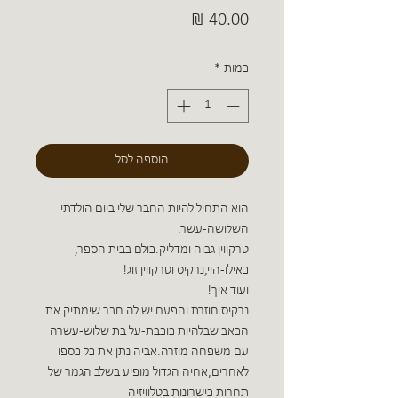
מחיר
כמות
*
הוספה לסל
הוא התחיל להיות החבר שלי ביום הולדתי
השלושה-עשר.
טרקווין גבוה ומדליק.כולם בבית הספר,
כאילו-היי,נרקיס וטרקווין זוג!
ועוד איך!
נרקיס חוזרת והפעם יש לה חבר שימתיק את
הכאב שבלהיות כוכבת-על בת שלוש-עשרה
עם משפחה מוזרה.אביה נתן את כל כספו
לאחרים,אחיה הגדול מופיע בשלב הגמר של
תחרות כישרונות בטלוויזיה