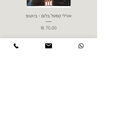
אורלי קסטל בלום - ביוטופ
דייו
מחיר