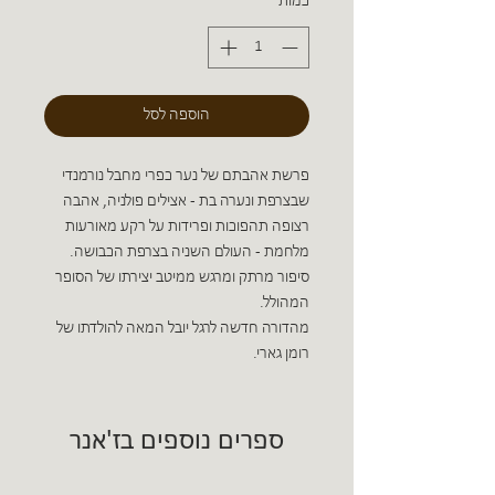
כמות
*
הוספה לסל
פרשת אהבתם של נער כפרי מחבל נורמנדי
שבצרפת ונערה בת - אצילים פולניה, אהבה
רצופה תהפוכות ופרידות על רקע מאורעות
מלחמת - העולם השניה בצרפת הכבושה.
סיפור מרתק ומרגש ממיטב יצירתו של הסופר
המהולל.
מהדורה חדשה לרגל יובל המאה להולדתו של
רומן גארי.
ספרים נוספים בז'אנר