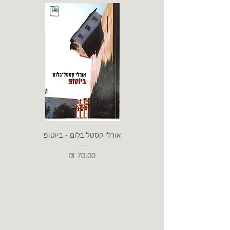
אורלי קסטל בלום - ביוטופ
דייו
מחיר