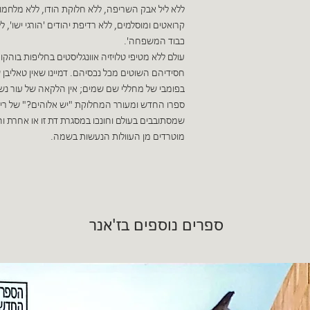
ללא ליל אבק השריפה, ללא חלוקת הודו, ללא מלחמות
קרואטים ומוסלמים, ללא רדיפת יהודים 'הורגי ישו', 
כבוד המשפחה'.
עולם ללא מטיפי טלויזיה אוונגליסטים בחליפות בוה
חסידיהם השוטים מכל נכסיהם. דמיינו שאין טאליבן 
בפומבי של מחללי שם שמים; אין הלקאה של עור נש
ספרו החדש ומעורר המחלוקת "יש אלוהים?" של ריצ'
שמסתובבים בעולם וחונכו במסגרת דת זו או אחרת ו
מוטרדים מן העוולות הנעשות בשמה.
ספרים נוספים בז'אנר