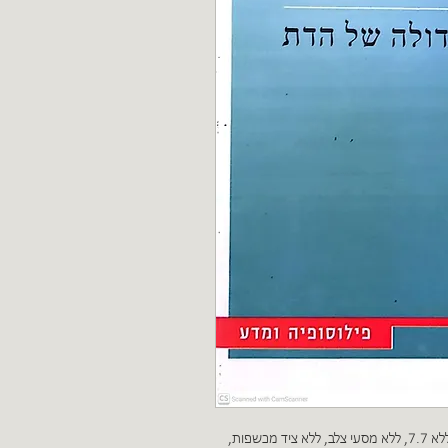
"דמיינו עולם ללא מתאבדים מתפוצצים, ללא 11.9, ללא 7.7, ללא מסעי צלב, ללא ציד מכשפות,