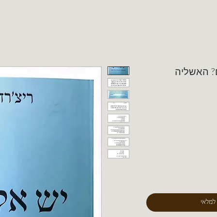
ם? האשליה
 למלאי