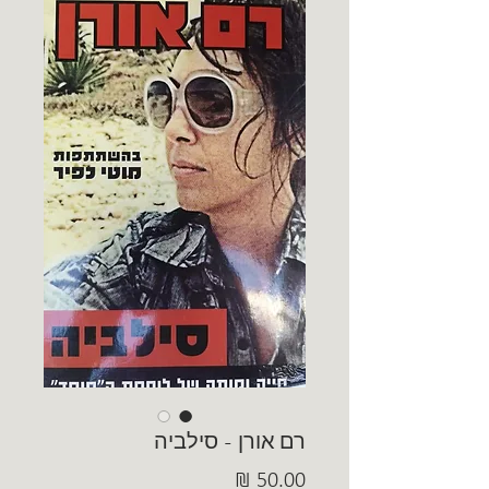
רם אורן - סילביה
מחיר