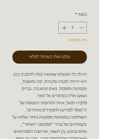
כמות
*
אזל מהמלאי
עדכנו אותי כשחוזר למלאי
היו לה כל המעלות שאישה יכולה להתברך בהן:
היא הייתה חכמה ופקחית, יפה ומושכת,
מקסימה ותוססת. נשים קינאו בה. גברים
נשאבו אליה כפרפרים אל האור.
סילביה רפאל, אחת הלוחמות המנוסות של
ה"מוסד למודיעין ולתפקידים מיוחדים",
השתתפה במשימות מסוכנות ביותר ועלתה על
עקבותיהם של בכירי "ספטמבר השחור",
שיזמו וביצעו, בין השאר, את טבח הספורטאים
הישראלים באולימפידת מינכן. חייה היו רצופי