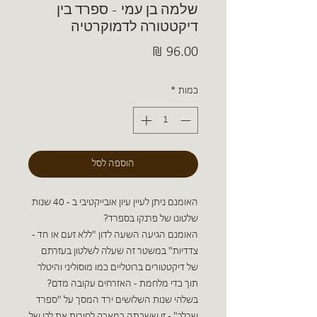
שלמה בן עמי - ספרד בין
דיקטטורה לדמוקרטיה
מחיר
כמות
*
הוספה לסל
האומנם ניתן לעיין עיון אובייקטיבי ב - 40 שנות
שלטונו של פרנקו בספרד?
האומנם הגיעה השעה לדון "ללא זעם או חד -
צדדיות" במשטר זה שעלה לשלטון בעזרתם
של דיקטטורים ברוטליים כמו מוסוליני והיטלר
תוך כדי מלחמת - האזרחים עקובה מדם?
בשלהי שנות השלושים ירד המסך על "ספרד
שבלב" - זו ששבתה במאבק לחירות את לבו של