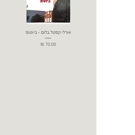
אורלי קסטל בלום - ביוטופ
דייו
מחיר