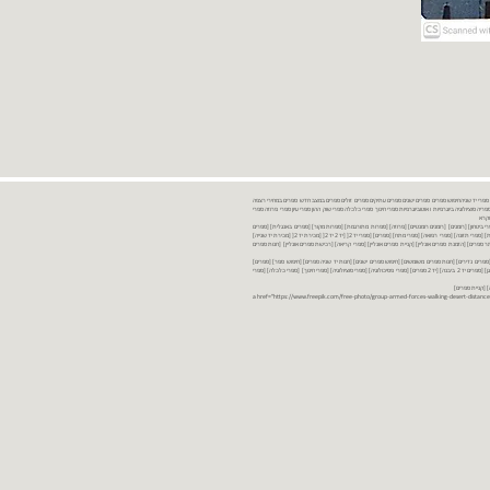
נות ספרים יד שניה ספרים משומשים ספרים חדשים ספרים יד 2 מכירת ספרים יד שניה ספרי יד שניהחיפוש ספרים ספרים ישנים ספרים עתיקים ספרים זולים ספרים במצב חדש ספרים במחירי רצפה
רים במבצע ספרים יד 2 ברמת גן ספרים יד 2 ביבנה יד 2 ספרים ספרי פסיכולוגיה ספריה סוציולוגיה ביוגרפיות ו אוטוביוגרפיות ספרי חינוך ספרי כלכלה ספרי שוק ההון ספרי עיון ספרי פרוזה ספרי
מקרא
ספרי ביטחון] [רומנים] [רומנים רומנטיים] [פרוזה] [ספרות מתורגמת] [ספרות מקור] [ספרים באנגלית] [ספרים
חדשים מהחנות] [ספרים מומלצים] [ספרי בישול] [ספרי עידן חדש] [ספרי עסקים] [ספרי מורשת] [מחזות] [ספרי שירה] [ספרי בריאות] [ספרי תזונה] [ספרי רפואה] [ספרי מתח] [ספרים] [ספרי יד 2[ [יד 2 יד 2[ [מכירת יד 2[ [מכירת יד שנייה]
 [ספרים יד 2[ [ספר] [ספרים יד 2[ [הזמנת ספרים] [יד 2 ספרים] [ספרים בזול] [אתר ספרים] [הזמנת ספרים אונליין] [קניית ספרים אונליין] [ספרי קריאה] [רכישת ספרים אונליין] [חנות ספרים
[ספרים נדירים] [חנות ספרים משומשים] [חיפוש ספרים ישנים] [חנות יד שניה ספרים] [חיפוש ספר] [ספרים]
[חנות ספרים זולים] [ספרים חדשים] [ספרים במחירי רצפה] [ספרים במשלוח חינם] [ספרים במשלוח עד הבית] [ספרים יד 2 ברמת גן] [ספרים יד 2 ביבנה] [יד 2 ספרים] [ספרי פסיכולוגיה] [ספרי סוציולוגיה] [ספרי חינוך] [ספרי כלכלה] [ספרי
 [קניית ספרים]
<a href="https://www.freepik.com/free-photo/group-armed-forces-walking-desert-distance-is