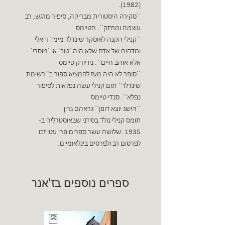
(1982).
``סקירה היסטורית מבריקה, סיפור מרגש, רב
עוצמה ומרתק``. הטיימס
``קנילי הקנה לאוסקר שינדלר מימד ריאלי
ומדהים של אדם שלא היה `טוב` או `מוסרי`
אלא אוהב חיים``. ניו יורק טיימס
``סופר לא היה מעז להמציא ספור כ``רשימת
שינדלר`` תום קנילי עשה נפלאות לסיפור
נפלא``. סנדי טיימס
``הישג יוצא דופן`` גראהם גרין
תומס קנילי נולד בסידני שבאוסטרליה ב-
1935. שלושה עשר ספרים פרי עטו זכו
לפרסום רב ולפרסים בינלאומיים.
ספרים נוספים בז'אנר