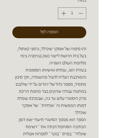
כמות
*
הוספה לסל
זהו סיפורו של אוסקר שינדלר, גרמני קאתולי,
בעל בית חרושת לייצור נשק בגרמניה בימי
מלחמת העולם השנייה.
בעזרת הונו, עמדתו ואישיותו הססגונית
והמורכבת הצליח להציל מהשמדה, תוך סיכון
מתמיד, מספר גדול של יהודים על ידי שילובם
במחנות עבודה שהקים בצד מחנות הריכוז.
פרק היסטורי עלום עד כה, שבמרכזו עומדת
דמותו הממשית וה``אגדתית`` של אוסקר
שינדלר.
הספר הוא מסמך הסיטורי תיעודי יוצא דופן.
הכתיבה הסוחפת זיכתה את ``רשימת
שינלדר`` בפרס ``בוקר`` לספרות אנגלית