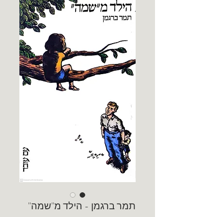
תמר ברגמן - הילד מ"שמה"