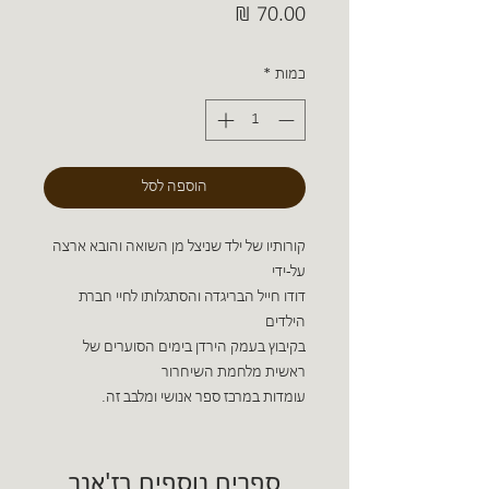
מחיר
כמות
*
הוספה לסל
קורותיו של ילד שניצל מן השואה והובא ארצה
על-ידי
דודו חייל הבריגדה והסתגלותו לחיי חברת
הילדים
בקיבוץ בעמק הירדן בימים הסוערים של
ראשית מלחמת השיחרור
עומדות במרכז ספר אנושי ומלבב זה.
ספרים נוספים בז'אנר