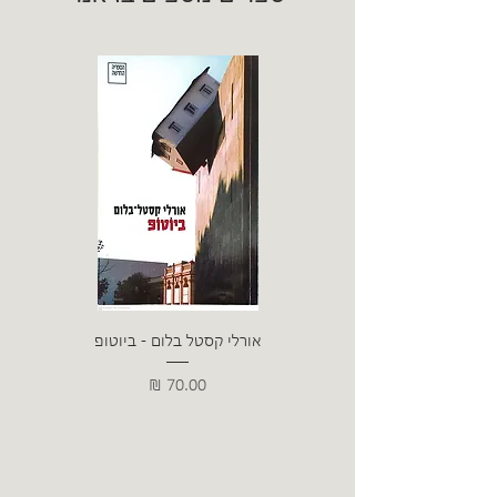
אורלי קסטל בלום - ביוטופ
דייו
מחיר