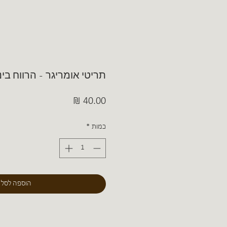
תריטי אומריגר - הרווח ביני
מחיר
כמות
*
הוספה לסל