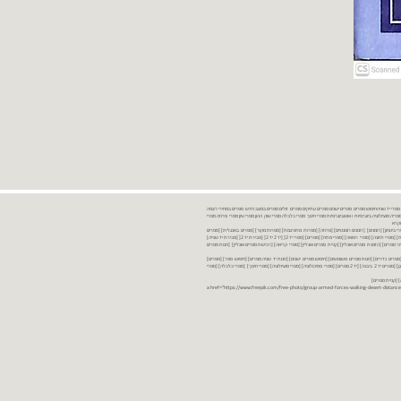
נות ספרים יד שניה ספרים משומשים ספרים חדשים ספרים יד 2 מכירת ספרים יד שניה ספרי יד שניהחיפוש ספרים ספרים ישנים ספרים עתיקים ספרים זולים ספרים במצב חדש ספרים במחירי רצפה
רים במבצע ספרים יד 2 ברמת גן ספרים יד 2 ביבנה יד 2 ספרים ספרי פסיכולוגיה ספריה סוציולוגיה ביוגרפיות ו אוטוביוגרפיות ספרי חינוך ספרי כלכלה ספרי שוק ההון ספרי עיון ספרי פרוזה ספרי
מקרא
ספרי ביטחון] [רומנים] [רומנים רומנטיים] [פרוזה] [ספרות מתורגמת] [ספרות מקור] [ספרים באנגלית] [ספרים
חדשים מהחנות] [ספרים מומלצים] [ספרי בישול] [ספרי עידן חדש] [ספרי עסקים] [ספרי מורשת] [מחזות] [ספרי שירה] [ספרי בריאות] [ספרי תזונה] [ספרי רפואה] [ספרי מתח] [ספרים] [ספרי יד 2[ [יד 2 יד 2[ [מכירת יד 2[ [מכירת יד שנייה]
 [ספרים יד 2[ [ספר] [ספרים יד 2[ [הזמנת ספרים] [יד 2 ספרים] [ספרים בזול] [אתר ספרים] [הזמנת ספרים אונליין] [קניית ספרים אונליין] [ספרי קריאה] [רכישת ספרים אונליין] [חנות ספרים
[ספרים נדירים] [חנות ספרים משומשים] [חיפוש ספרים ישנים] [חנות יד שניה ספרים] [חיפוש ספר] [ספרים]
[חנות ספרים זולים] [ספרים חדשים] [ספרים במחירי רצפה] [ספרים במשלוח חינם] [ספרים במשלוח עד הבית] [ספרים יד 2 ברמת גן] [ספרים יד 2 ביבנה] [יד 2 ספרים] [ספרי פסיכולוגיה] [ספרי סוציולוגיה] [ספרי חינוך] [ספרי כלכלה] [ספרי
 [קניית ספרים]
<a href="https://www.freepik.com/free-photo/group-armed-forces-walking-desert-distance-is