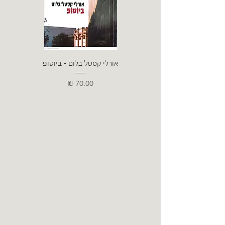
אורלי קסטל בלום - ביוטופ
דייו
מחיר