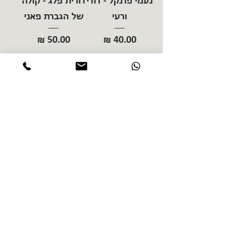
נעמי פרנקל - דודי
דורית פלג - קולה
ורעי
של הגברת פאני
מחיר
מחיר
הוספה לסל
הוספה לסל
ס"ק טרמיין -
קרולין מקלר -
תאומות הקרח
מצטערת שאני
לא מצטערת
מחיר
מחיר