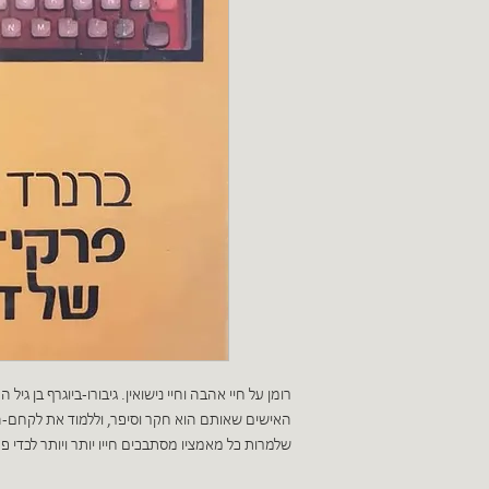
רומן על חיי אהבה וחיי נישואין. גיבורו-ביוגרף בן גי
האישים שאותם הוא חקר וסיפר, וללמוד את לקחם-ה
שלמרות כל מאמציו מסתבכים חייו יותר ויותר לכדי