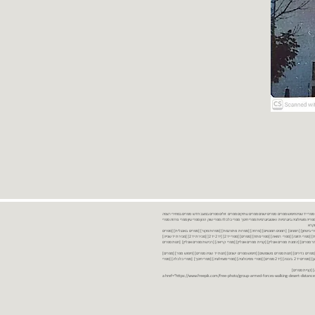
נות ספרים יד שניה ספרים משומשים ספרים חדשים ספרים יד 2 מכירת ספרים יד שניה ספרי יד שניהחיפוש ספרים ספרים ישנים ספרים עתיקים ספרים זולים ספרים במצב חדש ספרים במחירי רצפה
רים במבצע ספרים יד 2 ברמת גן ספרים יד 2 ביבנה יד 2 ספרים ספרי פסיכולוגיה ספריה סוציולוגיה ביוגרפיות ו אוטוביוגרפיות ספרי חינוך ספרי כלכלה ספרי שוק ההון ספרי עיון ספרי פרוזה ספרי
מקרא
ספרי ביטחון] [רומנים] [רומנים רומנטיים] [פרוזה] [ספרות מתורגמת] [ספרות מקור] [ספרים באנגלית] [ספרים
חדשים מהחנות] [ספרים מומלצים] [ספרי בישול] [ספרי עידן חדש] [ספרי עסקים] [ספרי מורשת] [מחזות] [ספרי שירה] [ספרי בריאות] [ספרי תזונה] [ספרי רפואה] [ספרי מתח] [ספרים] [ספרי יד 2[ [יד 2 יד 2[ [מכירת יד 2[ [מכירת יד שנייה]
 [ספרים יד 2[ [ספר] [ספרים יד 2[ [הזמנת ספרים] [יד 2 ספרים] [ספרים בזול] [אתר ספרים] [הזמנת ספרים אונליין] [קניית ספרים אונליין] [ספרי קריאה] [רכישת ספרים אונליין] [חנות ספרים
[ספרים נדירים] [חנות ספרים משומשים] [חיפוש ספרים ישנים] [חנות יד שניה ספרים] [חיפוש ספר] [ספרים]
[חנות ספרים זולים] [ספרים חדשים] [ספרים במחירי רצפה] [ספרים במשלוח חינם] [ספרים במשלוח עד הבית] [ספרים יד 2 ברמת גן] [ספרים יד 2 ביבנה] [יד 2 ספרים] [ספרי פסיכולוגיה] [ספרי סוציולוגיה] [ספרי חינוך] [ספרי כלכלה] [ספרי
 [קניית ספרים]
<a href="https://www.freepik.com/free-photo/group-armed-forces-walking-desert-distance-is