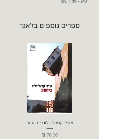
כוש - שמוליקיפוד
ספרים נוספים בז'אנר
אורלי קסטל בלום - ביוטופ
דייו
מחיר