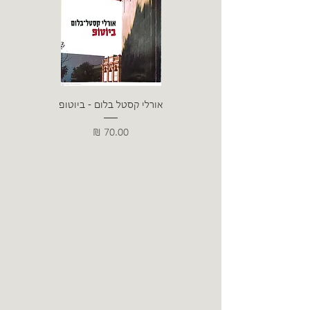
אורלי קסטל בלום - ביוטופ
דייו
מחיר