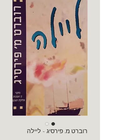
רוברט מ. פירסיג - ליילה