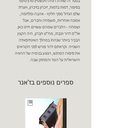
בספר זה שוזרת רונית לוינשטיין-מלץ סיפור
בסיפור, דמות בדמות, זיכרון בזיכרון, ויוצרת
שלם הגדול מסך חלקיו - אהבה ומלחמה,
אמונה ואחריות, משפחה וחברים, אבל
ושמחה - הדברים שמהם עשויים חיינו כאן.
אל"מ דרור וינברג, מח"ט חברון, היה הקצין
הבכיר ביותר שנהרג במהלך האינתיפאדה
השנייה. וקראתם דרור פורש לפני הקוראים
את סיפורו המרגש, הנוגע בנימיה של ההוויה
הישראלית על המר והמתוק שבה.
ספרים נוספים בז'אנר