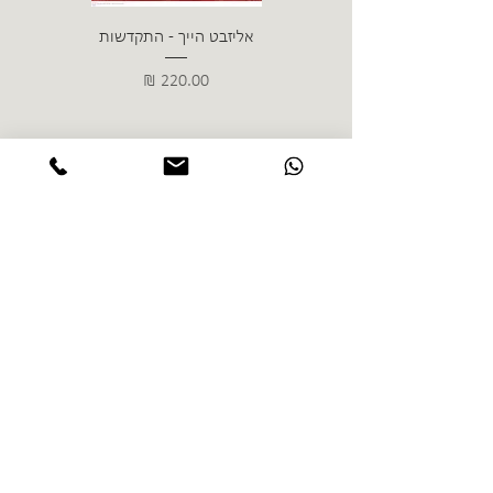
אליזבט הייך - התקדשות
הרב ש. 
מחיר