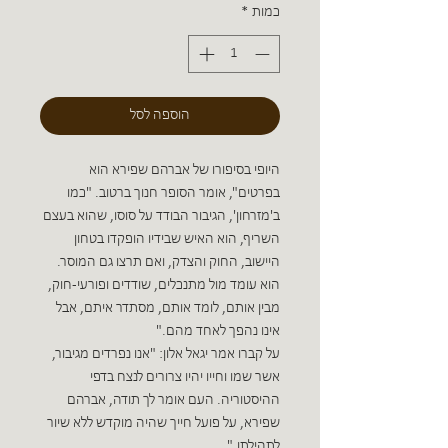
כמות
*
הוספה לסל
היופי בסיפורו של אברהם שפירא הוא
בפרטים", אומר הסופר חנוך ברטוב. "כמו
ב'מזרחון', הגיבור הבודד על סוסו, שהוא בעצם
השריף, הוא האיש שבידיו הופקדו בטחון
היישוב, החוק והצדק, ואם תרצו גם המוסר.
הוא עומד מול מתנכלים, שודדים ופורעי-חוק,
מבין אותם, לומד אותם, מסתדר איתם, אבל
אינו נהפך לאחד מהם."
על קברו אמר יגאל אלון: "אנו נפרדים מגיבור,
אשר שמו וחייו יהיו צרורים לנצח בדפי
ההיסטוריה. העם אומר לך תודה, אברהם
שפירא, על פועל חייך שהיה מוקדש ללא שיור
לתהילתו."