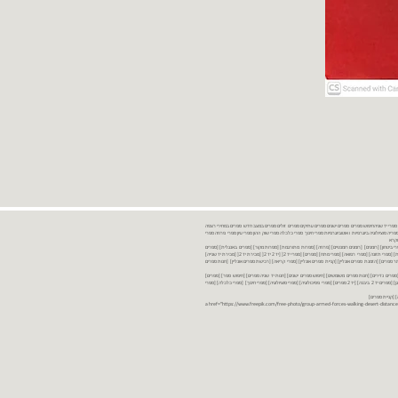
נות ספרים יד שניה ספרים משומשים ספרים חדשים ספרים יד 2 מכירת ספרים יד שניה ספרי יד שניהחיפוש ספרים ספרים ישנים ספרים עתיקים ספרים זולים ספרים במצב חדש ספרים במחירי רצפה
רים במבצע ספרים יד 2 ברמת גן ספרים יד 2 ביבנה יד 2 ספרים ספרי פסיכולוגיה ספריה סוציולוגיה ביוגרפיות ו אוטוביוגרפיות ספרי חינוך ספרי כלכלה ספרי שוק ההון ספרי עיון ספרי פרוזה ספרי
מקרא
ספרי ביטחון] [רומנים] [רומנים רומנטיים] [פרוזה] [ספרות מתורגמת] [ספרות מקור] [ספרים באנגלית] [ספרים
חדשים מהחנות] [ספרים מומלצים] [ספרי בישול] [ספרי עידן חדש] [ספרי עסקים] [ספרי מורשת] [מחזות] [ספרי שירה] [ספרי בריאות] [ספרי תזונה] [ספרי רפואה] [ספרי מתח] [ספרים] [ספרי יד 2[ [יד 2 יד 2[ [מכירת יד 2[ [מכירת יד שנייה]
 [ספרים יד 2[ [ספר] [ספרים יד 2[ [הזמנת ספרים] [יד 2 ספרים] [ספרים בזול] [אתר ספרים] [הזמנת ספרים אונליין] [קניית ספרים אונליין] [ספרי קריאה] [רכישת ספרים אונליין] [חנות ספרים
[ספרים נדירים] [חנות ספרים משומשים] [חיפוש ספרים ישנים] [חנות יד שניה ספרים] [חיפוש ספר] [ספרים]
[חנות ספרים זולים] [ספרים חדשים] [ספרים במחירי רצפה] [ספרים במשלוח חינם] [ספרים במשלוח עד הבית] [ספרים יד 2 ברמת גן] [ספרים יד 2 ביבנה] [יד 2 ספרים] [ספרי פסיכולוגיה] [ספרי סוציולוגיה] [ספרי חינוך] [ספרי כלכלה] [ספרי
 [קניית ספרים]
<a href="https://www.freepik.com/free-photo/group-armed-forces-walking-desert-distance-is