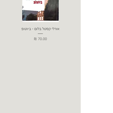
אורלי קסטל בלום - ביוטופ
דייו
מחיר