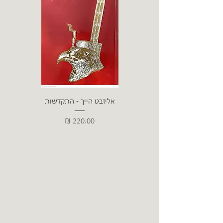
אליזבט הייך - התקדשות
הרב ש. 
מחיר