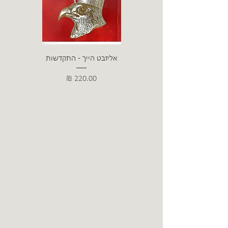
אליזבט הייך - התקדשות
הרב ש. 
מחיר