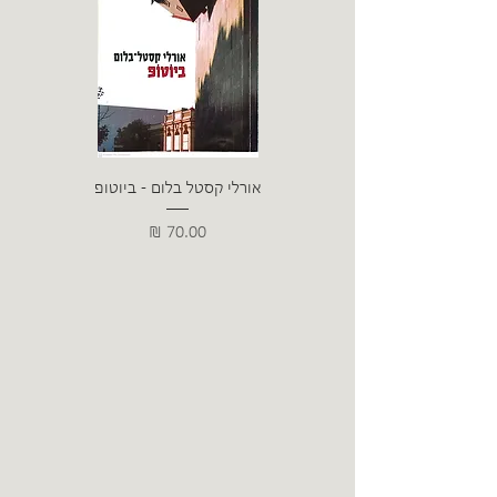
אורלי קסטל בלום - ביוטופ
דייו
מחיר