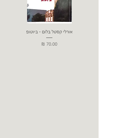
אורלי קסטל בלום - ביוטופ
דייו
מחיר