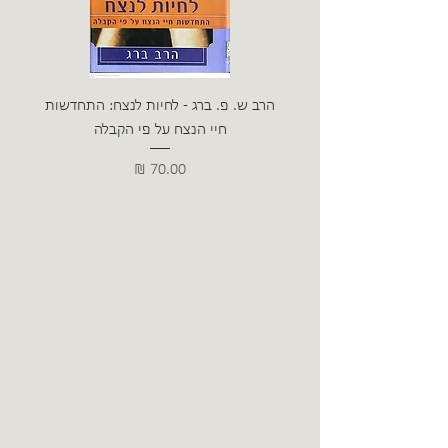
הרב ש. פ. ברג - לחיות לנצח: התחדשות
ניצה 
חיי הנצח על פי הקבלה
מחיר