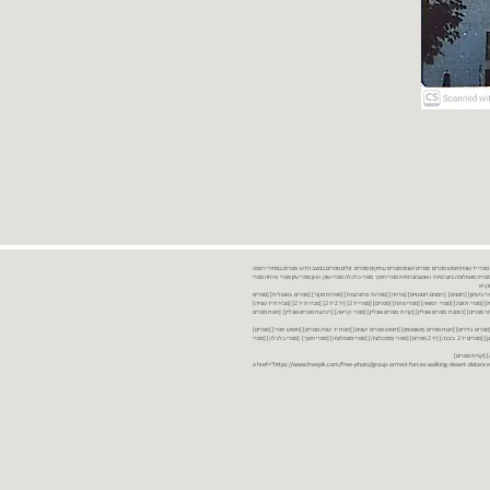
נות ספרים יד שניה ספרים משומשים ספרים חדשים ספרים יד 2 מכירת ספרים יד שניה ספרי יד שניהחיפוש ספרים ספרים ישנים ספרים עתיקים ספרים זולים ספרים במצב חדש ספרים במחירי רצפה
רים במבצע ספרים יד 2 ברמת גן ספרים יד 2 ביבנה יד 2 ספרים ספרי פסיכולוגיה ספריה סוציולוגיה ביוגרפיות ו אוטוביוגרפיות ספרי חינוך ספרי כלכלה ספרי שוק ההון ספרי עיון ספרי פרוזה ספרי
מקרא
ספרי ביטחון] [רומנים] [רומנים רומנטיים] [פרוזה] [ספרות מתורגמת] [ספרות מקור] [ספרים באנגלית] [ספרים
חדשים מהחנות] [ספרים מומלצים] [ספרי בישול] [ספרי עידן חדש] [ספרי עסקים] [ספרי מורשת] [מחזות] [ספרי שירה] [ספרי בריאות] [ספרי תזונה] [ספרי רפואה] [ספרי מתח] [ספרים] [ספרי יד 2[ [יד 2 יד 2[ [מכירת יד 2[ [מכירת יד שנייה]
 [ספרים יד 2[ [ספר] [ספרים יד 2[ [הזמנת ספרים] [יד 2 ספרים] [ספרים בזול] [אתר ספרים] [הזמנת ספרים אונליין] [קניית ספרים אונליין] [ספרי קריאה] [רכישת ספרים אונליין] [חנות ספרים
[ספרים נדירים] [חנות ספרים משומשים] [חיפוש ספרים ישנים] [חנות יד שניה ספרים] [חיפוש ספר] [ספרים]
[חנות ספרים זולים] [ספרים חדשים] [ספרים במחירי רצפה] [ספרים במשלוח חינם] [ספרים במשלוח עד הבית] [ספרים יד 2 ברמת גן] [ספרים יד 2 ביבנה] [יד 2 ספרים] [ספרי פסיכולוגיה] [ספרי סוציולוגיה] [ספרי חינוך] [ספרי כלכלה] [ספרי
 [קניית ספרים]
<a href="https://www.freepik.com/free-photo/group-armed-forces-walking-desert-distance-is