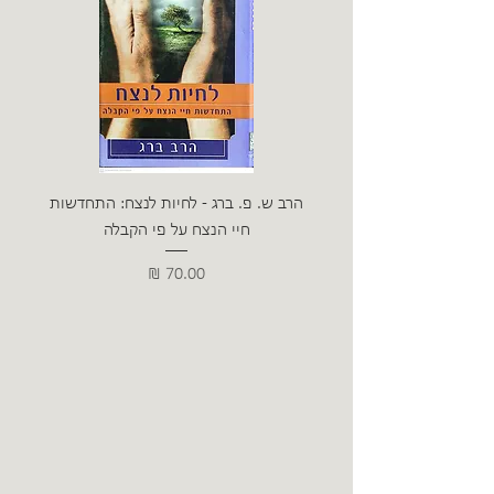
הרב ש. פ. ברג - לחיות לנצח: התחדשות
ניצה 
חיי הנצח על פי הקבלה
מחיר