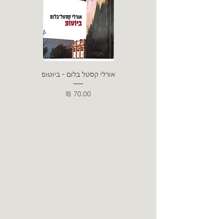
אורלי קסטל בלום - ביוטופ
דייו
מחיר